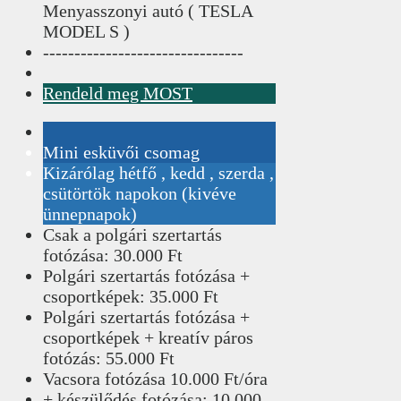
Menyasszonyi autó ( TESLA
MODEL S )
--------------------------------
Rendeld meg MOST
Mini esküvői csomag
Kizárólag hétfő , kedd , szerda ,
csütörtök napokon (kivéve
ünnepnapok)
Csak a polgári szertartás
fotózása: 30.000 Ft
Polgári szertartás fotózása +
csoportképek: 35.000 Ft
Polgári szertartás fotózása +
csoportképek + kreatív páros
fotózás: 55.000 Ft
Vacsora fotózása 10.000 Ft/óra
+ készülődés fotózása: 10.000