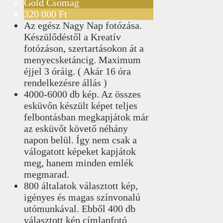
Gold Csomag
320 000 Ft
Az egész Nagy Nap fotózása.
Készülődéstől a Kreatív
fotózáson, szertartásokon át a
menyecsketáncig. Maximum
éjjel 3 óráig. ( Akár 16 óra
rendelkezésre állás )
4000-6000 db kép. Az összes
esküvőn készült képet teljes
felbontásban megkapjátok már
az esküvőt követő néhány
napon belül. Így nem csak a
válogatott képeket kapjátok
meg, hanem minden emlék
megmarad.
800 általatok választott kép,
igényes és magas színvonalú
utómunkával. Ebből 400 db
választott kép címlapfotó