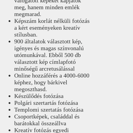
válogatott képeket kapjátok
meg, hanem minden emlék
megmarad.
Képszám korlát nélküli fotózás
a kért eseményeken kreatív
stílusban.
900 általatok választott kép,
igényes és magas színvonalú
utómunkával. Ebből 500 db
választott kép címlapfotó
minőségű arcretusálással
Online hozzáférés a 4000-6000
képhez, hogy bárkivel
megoszthasd.
Készülődés fotózása
Polgári szertartás fotózása
Templomi szertatás fotózása
Csoportképek, családdal és
barátokkal összeállva
Kreatív fotózás egyedi