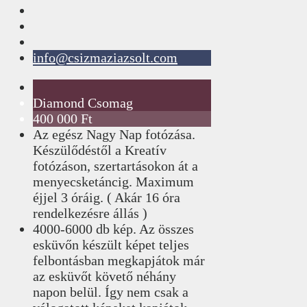
info@csizmaziazsolt.com
Diamond Csomag
400 000 Ft
Az egész Nagy Nap fotózása.
Készülődéstől a Kreatív
fotózáson, szertartásokon át a
menyecsketáncig. Maximum
éjjel 3 óráig. ( Akár 16 óra
rendelkezésre állás )
4000-6000 db kép. Az összes
esküvőn készült képet teljes
felbontásban megkapjátok már
az esküvőt követő néhány
napon belül. Így nem csak a