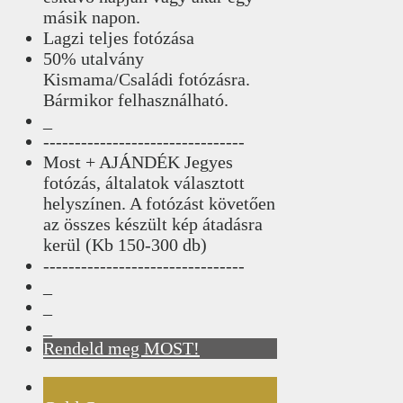
másik napon.
Lagzi teljes fotózása
50% utalvány
Kismama/Családi fotózásra.
Bármikor felhasználható.
_
--------------------------------
Most + AJÁNDÉK Jegyes
fotózás, általatok választott
helyszínen. A fotózást követően
az összes készült kép átadásra
kerül (Kb 150-300 db)
--------------------------------
_
_
_
Rendeld meg MOST!