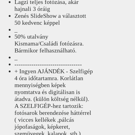
Lagzi teljes fotózása, akár
hajnali 3 óráig
Zenés SlideShow a választott
50 kedvenc képpel
_
50% utalvány
Kismama/Családi fotózásra.
Bármikor felhasználható.
_
--------------------------------
+ Ingyen AJÁNDÉK - Szelfigép
4 óra időtartamra. Korlátlan
mennyiségben képek
nyomtatva és digitálisan is
átadva. (külön költség nélkül).
A SZELFIGÉP-hez tartozik:
fotósarok berendezése háttérrel
( vicces kellékek ,pálcás
jópofaságok, képkeret,
szemüvegek, kalapok, stb )