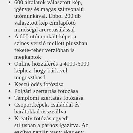
600 általatok választott kép,
igényes és magas színvonalú
utómunkával. Ebből 200 db
választott kép címlapfotó
minőségű arcretusálással
A 600 utómunkált képet a
színes verzió mellett pluszban
fekete-fehér verzióban is
megkaptok
Online hozzáférés a 4000-6000
képhez, hogy bárkivel
megoszthasd.
Készülődés fotózása
Polgári szertartás fotózása
Templomi szertatás fotózása
Csoportképek, családdal és
barátokkal összeállva
Kreatív fotózás egyedi
stílusban a párhoz igazítva. Az
esküvő napján vagy akár egy