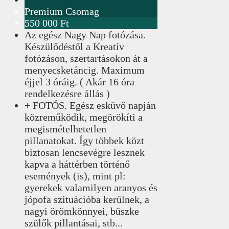
Premium Csomag
550 000 Ft
Az egész Nagy Nap fotózása.
Készülődéstől a Kreatív
fotózáson, szertartásokon át a
menyecsketáncig. Maximum
éjjel 3 óráig. ( Akár 16 óra
rendelkezésre állás )
+ FOTÓS. Egész esküvő napján
közreműködik, megörökíti a
megismételhetetlen
pillanatokat. Így többek közt
biztosan lencsevégre lesznek
kapva a háttérben történő
események (is), mint pl:
gyerekek valamilyen aranyos és
jópofa szituációba kerülnek, a
nagyi örömkönnyei, büszke
szülők pillantásai, stb...