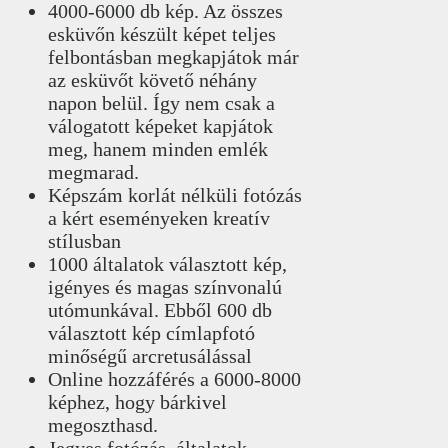
4000-6000 db kép. Az összes
esküvőn készült képet teljes
felbontásban megkapjátok már
az esküvőt követő néhány
napon belül. Így nem csak a
válogatott képeket kapjátok
meg, hanem minden emlék
megmarad.
Képszám korlát nélküli fotózás
a kért eseményeken kreatív
stílusban
1000 általatok választott kép,
igényes és magas színvonalú
utómunkával. Ebből 600 db
választott kép címlapfotó
minőségű arcretusálással
Online hozzáférés a 6000-8000
képhez, hogy bárkivel
megoszthasd.
Jegyes fotózás, általatok