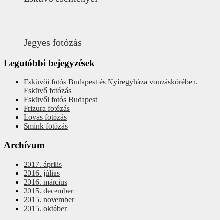
Jegyes fotózás
Legutóbbi bejegyzések
Esküvői fotós Budapest és Nyíregyháza vonzáskörében.
Esküvő fotózás
Esküvői fotós Budapest
Frizura fotózás
Lovas fotózás
Smink fotózás
Archívum
2017. április
2016. július
2016. március
2015. december
2015. november
2015. október