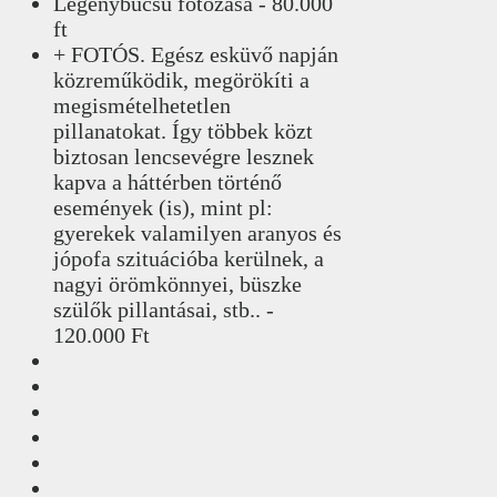
Legénybúcsú fotózása - 80.000
ft
+ FOTÓS. Egész esküvő napján
közreműködik, megörökíti a
megismételhetetlen
pillanatokat. Így többek közt
biztosan lencsevégre lesznek
kapva a háttérben történő
események (is), mint pl:
gyerekek valamilyen aranyos és
jópofa szituációba kerülnek, a
nagyi örömkönnyei, büszke
szülők pillantásai, stb.. -
120.000 Ft