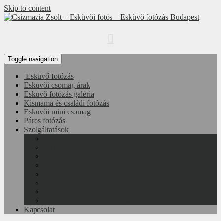
Skip to content
Portfolió fotózás , Esküvő fotózás , Páros fotózás
Toggle navigation
Esküvő fotózás
Esküvői csomag árak
Esküvő fotózás galéria
Kismama és családi fotózás
Esküvői mini csomag
Páros fotózás
Szolgáltatások
Termékfotózás
Galéria
Esküvői szolgáltatók
Portfólió fotózás
Esküvő fotózás
Állatfotózás
Üzleti fotózás
Régi fényképek restaurálása
Kapcsolat