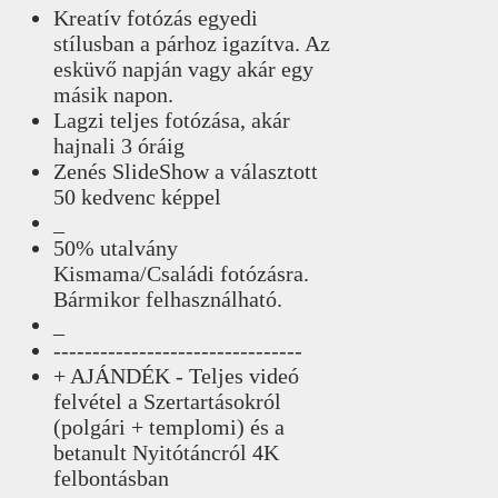
Kreatív fotózás egyedi
stílusban a párhoz igazítva. Az
esküvő napján vagy akár egy
másik napon.
Lagzi teljes fotózása, akár
hajnali 3 óráig
Zenés SlideShow a választott
50 kedvenc képpel
_
50% utalvány
Kismama/Családi fotózásra.
Bármikor felhasználható.
_
--------------------------------
+ AJÁNDÉK - Teljes videó
felvétel a Szertartásokról
(polgári + templomi) és a
betanult Nyitótáncról 4K
felbontásban