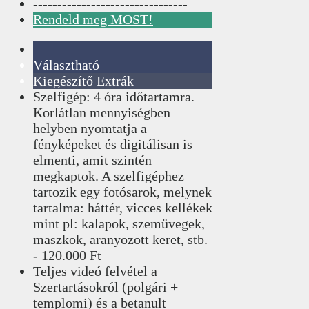
--------------------------------
Rendeld meg MOST!
Választható
Kiegészítő Extrák
Szelfigép: 4 óra időtartamra.
Korlátlan mennyiségben
helyben nyomtatja a
fényképeket és digitálisan is
elmenti, amit szintén
megkaptok. A szelfigéphez
tartozik egy fotósarok, melynek
tartalma: háttér, vicces kellékek
mint pl: kalapok, szemüvegek,
maszkok, aranyozott keret, stb.
- 120.000 Ft
Teljes videó felvétel a
Szertartásokról (polgári +
templomi) és a betanult