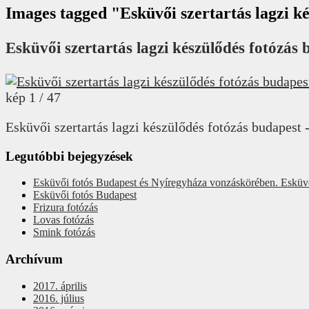
Images tagged "Esküvői szertartás lagzi k
Esküvői szertartás lagzi készülődés fotózás
kép 1 / 47
Esküvői szertartás lagzi készülődés fotózás budapes
Legutóbbi bejegyzések
Esküvői fotós Budapest és Nyíregyháza vonzáskörében. Esküv
Esküvői fotós Budapest
Frizura fotózás
Lovas fotózás
Smink fotózás
Archívum
2017. április
2016. július