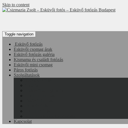
Skip to content
Portfolió fotózás , Esküvő fotózás , Páros fotózás
Toggle navigation
Esküvő fotózás
Esküvői csomag árak
Esküvő fotózás galéria
Kismama és családi fotózás
Esküvői mini csomag
Páros fotózás
Szolgáltatások
Termékfotózás
Galéria
Esküvői szolgáltatók
Portfólió fotózás
Esküvő fotózás
Állatfotózás
Üzleti fotózás
Régi fényképek restaurálása
Kapcsolat