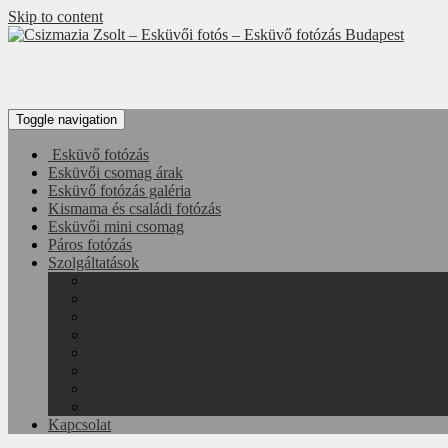
Skip to content
Portfolió fotózás , Esküvő fotózás , Páros fotózás
Toggle navigation
Esküvő fotózás
Esküvői csomag árak
Esküvő fotózás galéria
Kismama és családi fotózás
Esküvői mini csomag
Páros fotózás
Szolgáltatások
Termékfotózás
Galéria
Esküvői szolgáltatók
Portfólió fotózás
Esküvő fotózás
Állatfotózás
Üzleti fotózás
Régi fényképek restaurálása
Kapcsolat