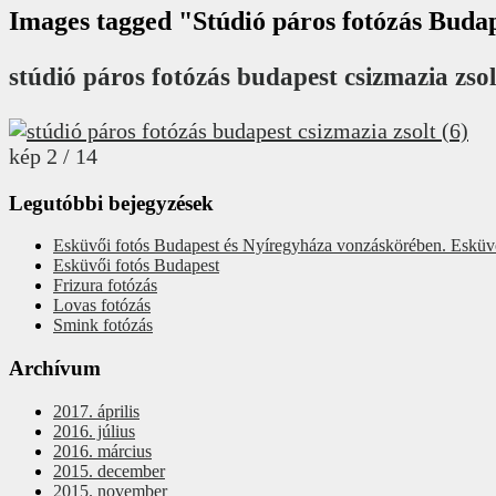
Images tagged "Stúdió páros fotózás Buda
stúdió páros fotózás budapest csizmazia zsol
kép 2 / 14
Legutóbbi bejegyzések
Esküvői fotós Budapest és Nyíregyháza vonzáskörében. Esküv
Esküvői fotós Budapest
Frizura fotózás
Lovas fotózás
Smink fotózás
Archívum
2017. április
2016. július
2016. március
2015. december
2015. november